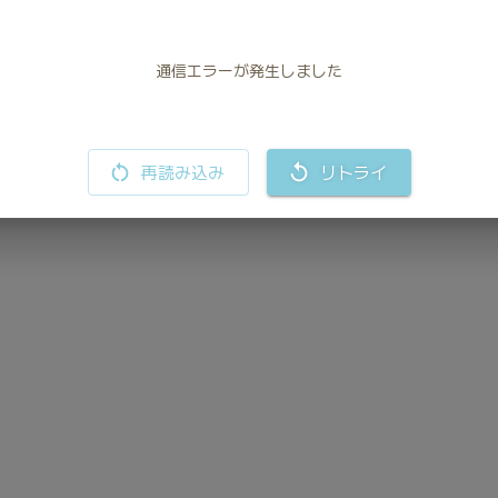
通信エラーが発生しました
55%
再読み込み
リトライ